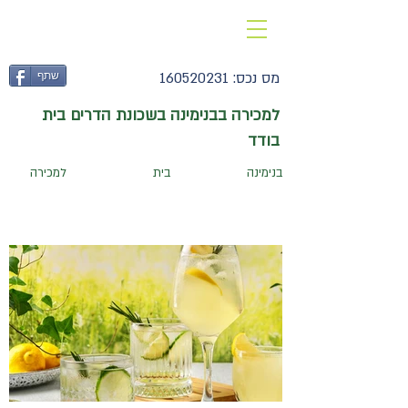
052-3775421
מס נכס:
160520231
שתף
למכירה בבנימינה בשכונת הדרים בית
בודד
בנימינה
בית
למכירה
170
חדרים:
מגרש מ
ר:
300
בנוי מ
ר:
׳׳
׳׳