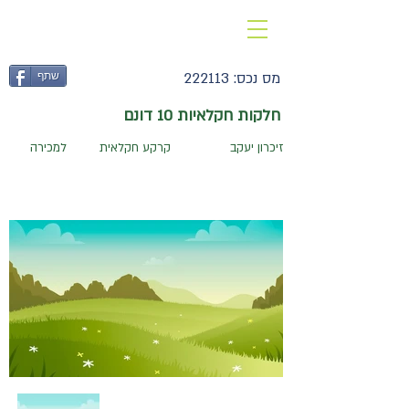
052-3775421
מס נכס:
222113
שתף
חלקות חקלאיות 10 דונם
זיכרון יעקב
קרקע חקלאית
למכירה
חדרים:
מגרש מ
ר:
בנוי מ
ר:
׳׳
׳׳