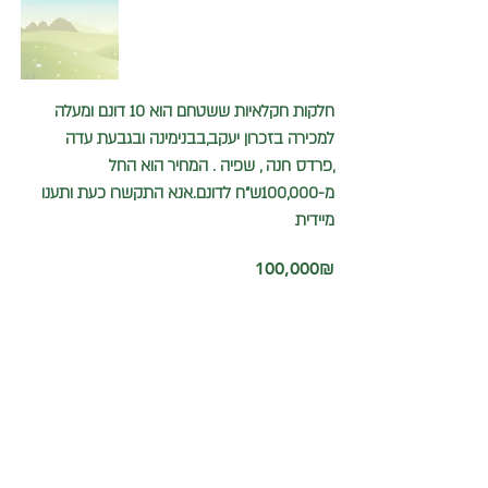
חלקות חקלאיות ששטחם הוא 10 דונם ומעלה
למכירה בזכרון יעקב,בבנימינה ובגבעת עדה
,פרדס חנה , שפיה . המחיר הוא החל
מ-100,000ש"ח לדונם.אנא התקשרו כעת ותענו
מיידית
‏100,000 ‏₪
התקשרו עכשיו
052-3775421
כיתבו אלינו ונחזור אליכם
בהקדם
info@binyaminayuval.co.il