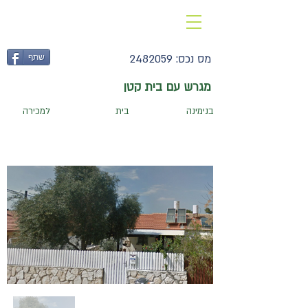
052-3775421
מס נכס:
2482059
שתף
מגרש עם בית קטן
בנימינה
בית
למכירה
40
חדרים:
2
מגרש מ
ר:
357
בנוי מ
ר:
׳׳
׳׳