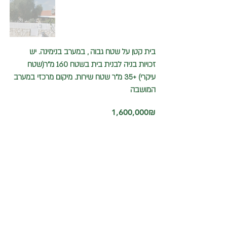
בית קטן על שטח גבוה , במערב בנימינה. יש
זכויות בניה לבנית בית בשטח 160 מ"ר(שטח
עיקרי) +35 מ"ר שטח שירות. מיקום מרכזי במערב
המושבה
‏1,600,000 ‏₪
התקשרו עכשיו
052-3775421
כיתבו אלינו ונחזור אליכם
בהקדם
info@binyaminayuval.co.il