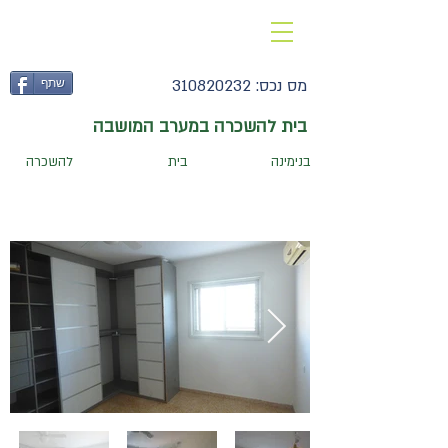
052-3775421
מס נכס:
310820232
שתף
בית להשכרה במערב המושבה
בנימינה
בית
להשכרה
110
חדרים:
5.5
מגרש מ
ר:
200
בנוי מ
ר:
׳׳
׳׳