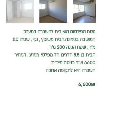
נוסח הפירסום הוא:בית להשכרה במערב
המושבה בנימינה.הבית משופץ , נקי , שטחו 110
מ"ר , שטח הגינה 200 מ"ר.
הבית בן 5.5 חדרים, חד מפלסי, ממוזג , המחיר
6600 ש"ח.כניסה מיידית
השכרה היא לתקופה ארוכה
‏6,600 ‏₪
התקשרו עכשיו
052-3775421
כיתבו אלינו ונחזור אליכם
בהקדם