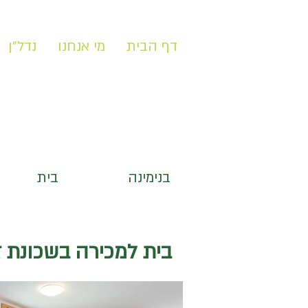
דף הבית
מי אנחנו
נדל״ן
בנימינה
בית
חדרים:
5
מגרש מ
ר:
401
׳׳
בית למכירה בשכונת 