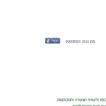
052-3775421
מס נכס:
9202023
שתף
ונת זרעוניה הצעירה והמבוקשת.